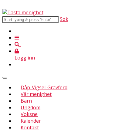
Søk
Logg inn
Dåp-Vigsel-Gravferd
Vår menighet
Barn
Ungdom
Voksne
Kalender
Kontakt