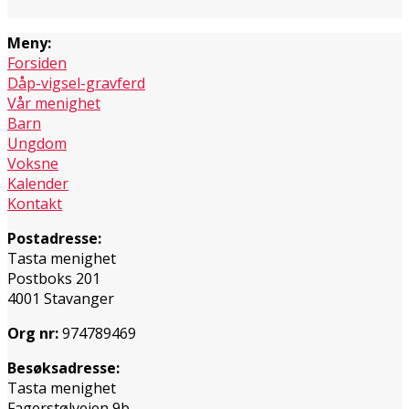
Meny:
Forsiden
Dåp-vigsel-gravferd
Vår menighet
Barn
Ungdom
Voksne
Kalender
Kontakt
Postadresse:
Tasta menighet
Postboks 201
4001 Stavanger
Org nr:
974789469
Besøksadresse:
Tasta menighet
Fagerstølveien 9b