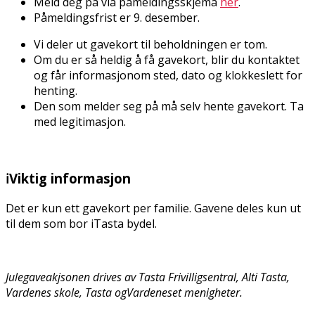
Meld deg på via påmeldingsskjema
her
.
Påmeldingsfrist er 9. desember.
Vi deler ut gavekort til beholdningen er tom.
Om du er så heldig å få gavekort, blir du kontaktet
og får informasjonom sted, dato og klokkeslett for
henting.
Den som melder seg på må selv hente gavekort. Ta
med legitimasjon.
ℹ️Viktig informasjon
Det er kun ett gavekort per familie. Gavene deles kun ut
til dem som bor iTasta bydel.
Julegaveakjsonen drives av Tasta Frivilligsentral, Alti Tasta,
Vardenes skole, Tasta og
Vardeneset menigheter.