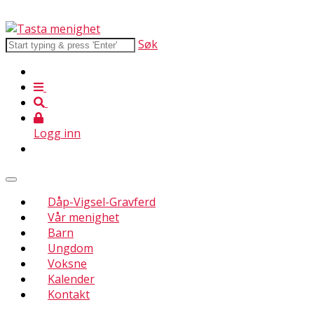
Søk
Logg inn
Dåp-Vigsel-Gravferd
Vår menighet
Barn
Ungdom
Voksne
Kalender
Kontakt