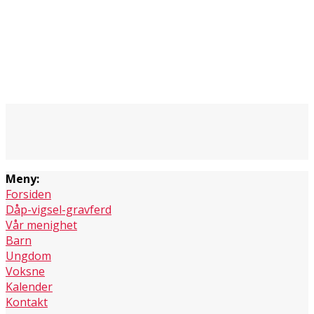
Meny:
Forsiden
Dåp-vigsel-gravferd
Vår menighet
Barn
Ungdom
Voksne
Kalender
Kontakt